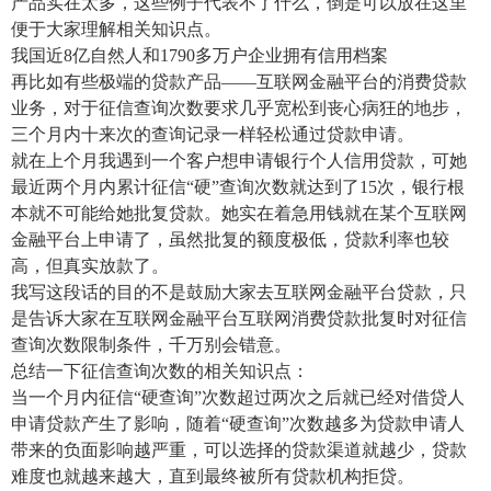
产品实在太多，这些例子代表不了什么，倒是可以放在这里
便于大家理解相关知识点。
我国近8亿自然人和1790多万户企业拥有信用档案
再比如有些极端的贷款产品——互联网金融平台的消费贷款
业务，对于征信查询次数要求几乎宽松到丧心病狂的地步，
三个月内十来次的查询记录一样轻松通过贷款申请。
就在上个月我遇到一个客户想申请银行个人信用贷款，可她
最近两个月内累计征信“硬”查询次数就达到了15次，银行根
本就不可能给她批复贷款。她实在着急用钱就在某个互联网
金融平台上申请了，虽然批复的额度极低，贷款利率也较
高，但真实放款了。
我写这段话的目的不是鼓励大家去互联网金融平台贷款，只
是告诉大家在互联网金融平台互联网消费贷款批复时对征信
查询次数限制条件，千万别会错意。
总结一下征信查询次数的相关知识点：
当一个月内征信“硬查询”次数超过两次之后就已经对借贷人
申请贷款产生了影响，随着“硬查询”次数越多为贷款申请人
带来的负面影响越严重，可以选择的贷款渠道就越少，贷款
难度也就越来越大，直到最终被所有贷款机构拒贷。